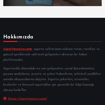
Hakkımızda
sigortasozcu.com
, sigorta sektörünün nabzını tutan, tarafsız ve
güncel içerikleriyle sektörel gelişmeleri aktaran bir haber
platformudur.
Sigortacılık alanındaki en son gelişmeleri, yasal düzenlemeleri,
piyasa analizlerini, acente ve şirket haberlerini, sektörel yenilikleri
anında okuyucularına ulaştırır. Sigorta şirketleri, acenteler,
brokerler ve bireysel sigortalılar için güvenilir bir bilgi kaynağı
olmayı hedefler.
https://sigortasozcu.com/