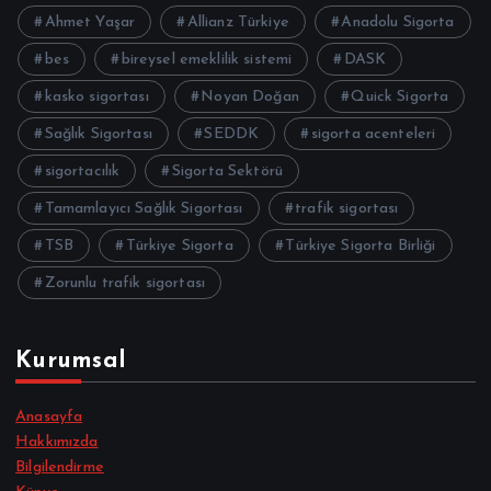
Ahmet Yaşar
Allianz Türkiye
Anadolu Sigorta
bes
bireysel emeklilik sistemi
DASK
kasko sigortası
Noyan Doğan
Quick Sigorta
Sağlık Sigortası
SEDDK
sigorta acenteleri
sigortacılık
Sigorta Sektörü
Tamamlayıcı Sağlık Sigortası
trafik sigortası
TSB
Türkiye Sigorta
Türkiye Sigorta Birliği
Zorunlu trafik sigortası
Kurumsal
Anasayfa
Hakkımızda
Bilgilendirme