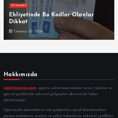
Otomobil
Ehliyetinde Bu Kodlar Olanlar
Dikkat
Temmuz 30, 2026
Hakkımızda
sigortasozcu.com
, sigorta sektörünün nabzını tutan, tarafsız ve
güncel içerikleriyle sektörel gelişmeleri aktaran bir haber
platformudur.
Sigortacılık alanındaki en son gelişmeleri, yasal düzenlemeleri,
piyasa analizlerini, acente ve şirket haberlerini, sektörel yenilikleri