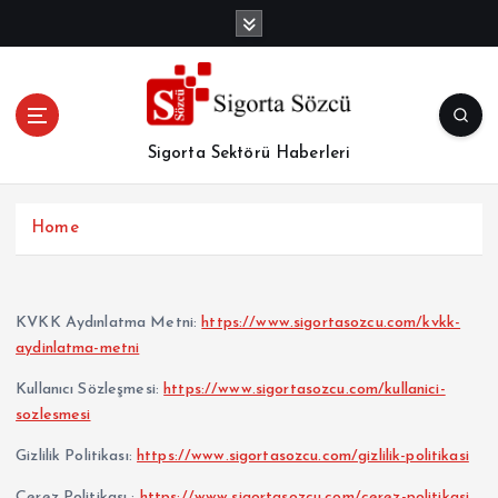
İ
ç
e
r
i
ğ
Sigorta Sektörü Haberleri
e
a
t
Home
l
a
KVKK Aydınlatma Metni:
https://www.sigortasozcu.com/kvkk-
aydinlatma-metni
Kullanıcı Sözleşmesi:
https://www.sigortasozcu.com/kullanici-
sozlesmesi
Gizlilik Politikası:
https://www.sigortasozcu.com/gizlilik-politikasi
Çerez Politikası :
https://www.sigortasozcu.com/cerez-politikasi