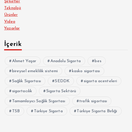
Şirketler
Teknoloji
Ürünler
Video
Yazarlar
İçerik
Ahmet Yaşar
Anadolu Sigorta
bes
bireysel emeklilik sistemi
kasko sigortası
Sağlık Sigortası
SEDDK
sigorta acenteleri
sigortacılık
Sigorta Sektörü
Tamamlayıcı Sağlık Sigortası
trafik sigortası
TSB
Türkiye Sigorta
Türkiye Sigorta Birliği