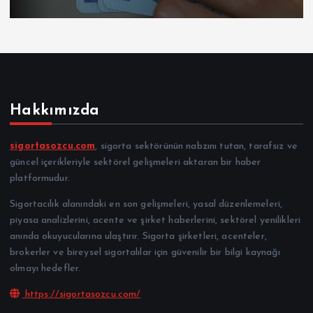
Hakkımızda
sigortasozcu.com
, sigorta sektörünün nabzını tutan, tarafsız ve
güncel içerikleriyle sektörel gelişmeleri aktaran bir haber
platformudur.
Sigortacılık alanındaki en son gelişmeleri, yasal düzenlemeleri,
piyasa analizlerini, acente ve şirket haberlerini, sektörel yenilikleri
anında okuyucularına ulaştırır. Sigorta şirketleri, acenteler,
brokerler ve bireysel sigortalılar için güvenilir bir bilgi kaynağı
olmayı hedefler.
https://sigortasozcu.com/