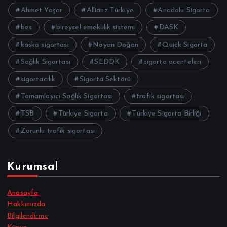
Ahmet Yaşar
Allianz Türkiye
Anadolu Sigorta
bes
bireysel emeklilik sistemi
DASK
kasko sigortası
Noyan Doğan
Quick Sigorta
Sağlık Sigortası
SEDDK
sigorta acenteleri
sigortacılık
Sigorta Sektörü
Tamamlayıcı Sağlık Sigortası
trafik sigortası
TSB
Türkiye Sigorta
Türkiye Sigorta Birliği
Zorunlu trafik sigortası
Kurumsal
Anasayfa
Hakkımızda
Bilgilendirme