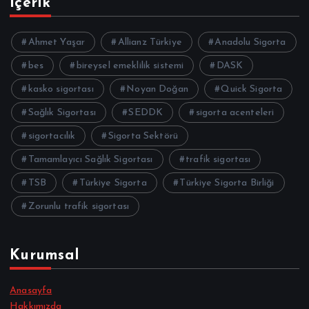
İçerik
Ahmet Yaşar
Allianz Türkiye
Anadolu Sigorta
bes
bireysel emeklilik sistemi
DASK
kasko sigortası
Noyan Doğan
Quick Sigorta
Sağlık Sigortası
SEDDK
sigorta acenteleri
sigortacılık
Sigorta Sektörü
Tamamlayıcı Sağlık Sigortası
trafik sigortası
TSB
Türkiye Sigorta
Türkiye Sigorta Birliği
Zorunlu trafik sigortası
Kurumsal
Anasayfa
Hakkımızda