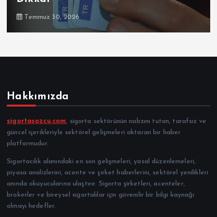
Temmuz 30, 2026
Hakkımızda
sigortasozcu.com
, sigorta sektörünün nabzını tutan, tarafsız ve
güncel içerikleriyle sektörel gelişmeleri aktaran bir haber
platformudur.
Sigortacılık alanındaki en son gelişmeleri, yasal düzenlemeleri,
piyasa analizlerini, acente ve şirket haberlerini, sektörel yenilikleri
anında okuyucularına ulaştırır. Sigorta şirketleri, acenteler,
brokerler ve bireysel sigortalılar için güvenilir bir bilgi kaynağı
olmayı hedefler.