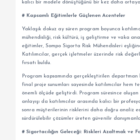
kalıcı bir modele dönüştüğünü bir kez daha ortaya
# Kapsamlı Eğitimlerle Güçlenen Acenteler
Yaklaşık dokuz ay süren program boyunca katılımcıla
mühendisliği, risk kültürü, iş geliştirme ve vaka an
eğitimler, Sompo Sigorta Risk Mühendisleri eşliğind
Katılımcılar, gerçek işletmeler üzerinde risk değer
fırsatı buldu.
Program kapsamında gerçekleştirilen departman bu
final proje sunumları sayesinde katılımcılar hem te
önemli ölçüde geliştirdi. Program süresince oluşan bi
anlayışı da katılımcılar arasında kalıcı bir profe
sonra müşterilerinin risklerini daha doğru analiz e
sürdürülebilir çözümler üreten güvenilir danışmanla
# Sigortacılığın Geleceği: Riskleri Azaltmak ve