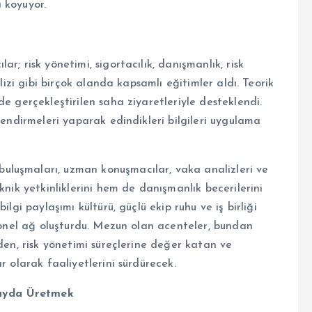
 koyuyor.
r; risk yönetimi, sigortacılık, danışmanlık, risk
alizi gibi birçok alanda kapsamlı eğitimler aldı. Teorik
e gerçekleştirilen saha ziyaretleriyle desteklendi.
lendirmeleri yaparak edindikleri bilgileri uygulama
luşmaları, uzman konuşmacılar, vaka analizleri ve
knik yetkinliklerini hem de danışmanlık becerilerini
lgi paylaşımı kültürü, güçlü ekip ruhu ve iş birliği
syonel ağ oluşturdu. Mezun olan acenteler, bundan
den, risk yönetimi süreçlerine değer katan ve
r olarak faaliyetlerini sürdürecek.
 Fayda Üretmek