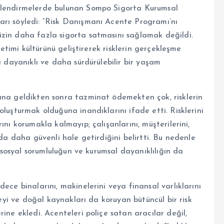
erlendirmelerde bulunan Sompo Sigorta Kurumsal
arı söyledi: “Risk Danışmanı Acente Programı’nı
izin daha fazla sigorta satmasını sağlamak değildi.
netimi kültürünü geliştirerek risklerin gerçekleşme
a dayanıklı ve daha sürdürülebilir bir yaşam
ana geldikten sonra tazminat ödemekten çok, risklerin
luşturmak olduğuna inandıklarını ifade etti. Risklerini
ını korumakla kalmayıp; çalışanlarını, müşterilerini,
 da daha güvenli hale getirdiğini belirtti. Bu nedenle
a sosyal sorumluluğun ve kurumsal dayanıklılığın da
ece binalarını, makinelerini veya finansal varlıklarını
reyi ve doğal kaynakları da koruyan bütüncül bir risk
ine ekledi. Acenteleri poliçe satan aracılar değil,