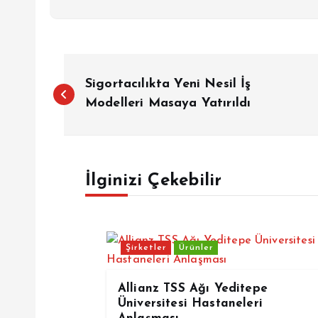
Y
Sigortacılıkta Yeni Nesil İş
a
Modelleri Masaya Yatırıldı
z
İlginizi Çekebilir
ı
g
Şirketler
Ürünler
e
Allianz TSS Ağı Yeditepe
z
Üniversitesi Hastaneleri