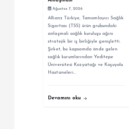
Anlaşması
Ağustos 7, 2026
i
Allianz Türkiye, Tamamlayıcı Sağlık
n
Sigortası (TSS) ürün grubundaki
anlaşmalı sağlık kuruluşu ağını
m
stratejik bir iş birliğiyle genişletti.
Şirket, bu kapsamda önde gelen
sağlık kurumlarından Yeditepe
e
Üniversitesi Kozyatağı ve Koşuyolu
Hastaneleri…
s
i
Devamını oku