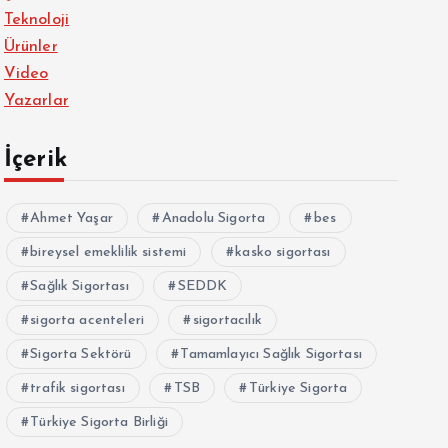
Teknoloji
Ürünler
Video
Yazarlar
İçerik
Ahmet Yaşar
Anadolu Sigorta
bes
bireysel emeklilik sistemi
kasko sigortası
Sağlık Sigortası
SEDDK
sigorta acenteleri
sigortacılık
Sigorta Sektörü
Tamamlayıcı Sağlık Sigortası
trafik sigortası
TSB
Türkiye Sigorta
Türkiye Sigorta Birliği