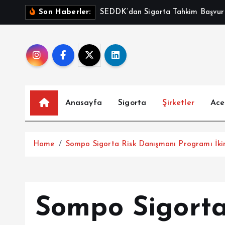
İ
SEDDK’dan Sigorta Tahkim Başvurul
Son Haberler:
ç
e
r
i
ğ
e
a
Anasayfa
Sigorta
Şirketler
Ace
t
l
a
Home
Sompo Sigorta Risk Danışmanı Programı İkin
Sompo Sigorta