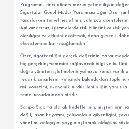
Programın ikinci dönem mezuniyetine ilişkin değ
Sigortalar Genel Müdür Yardımcısı Uğur Özer şunl
tasarlarken temel hedefimiz yalnızca acentelerim
Asıl amacımız; işletmelerde risk bilincini ve risk yö
olasılığını ve etkisini azaltmak, daha güvenli, dah
ekosistemine katkı sağlamaktı.”
Özer, sigortacılığın gerçek değerinin, zarar meyd
hiç gerçekleşmemesini sağlayacak bilgi ve kültürü o
doğru yöneten işletmelerin yalnızca kendi varlıklar
tedarik zincirlerini ve içinde bulundukları toplumu
risk yönetimi, ekonomik sürdürülebilirliğin yanı sır
temel unsurlarından biridir.
Sompo Sigorta olarak hedeflerinin; müşterilerin sad
değil, insan hayatını, çalışanların güvenliğini, çev
yönetimi anlayışını yaygınlaştırmak olduğunu sözler