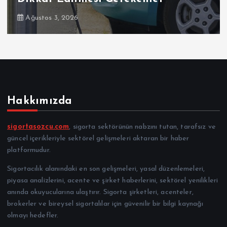
Ağustos 3, 2026
Hakkımızda
sigortasozcu.com
, sigorta sektörünün nabzını tutan, tarafsız ve
güncel içerikleriyle sektörel gelişmeleri aktaran bir haber
platformudur.
Sigortacılık alanındaki en son gelişmeleri, yasal düzenlemeleri,
piyasa analizlerini, acente ve şirket haberlerini, sektörel yenilikleri
anında okuyucularına ulaştırır. Sigorta şirketleri, acenteler,
brokerler ve bireysel sigortalılar için güvenilir bir bilgi kaynağı
olmayı hedefler.