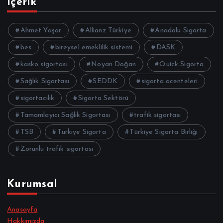
İçerik
Ahmet Yaşar
Allianz Türkiye
Anadolu Sigorta
bes
bireysel emeklilik sistemi
DASK
kasko sigortası
Noyan Doğan
Quick Sigorta
Sağlık Sigortası
SEDDK
sigorta acenteleri
sigortacılık
Sigorta Sektörü
Tamamlayıcı Sağlık Sigortası
trafik sigortası
TSB
Türkiye Sigorta
Türkiye Sigorta Birliği
Zorunlu trafik sigortası
Kurumsal
Anasayfa
Hakkımızda