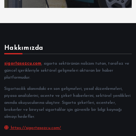
Hakkımızda
sigortasozcu.com
, sigorta sektörünün nabzını tutan, tarafsız ve
güncel içerikleriyle sektörel gelişmeleri aktaran bir haber
platformudur.
Sigortacılık alanındaki en son gelişmeleri, yasal düzenlemeleri,
piyasa analizlerini, acente ve şirket haberlerini, sektörel yenilikleri
anında okuyucularına ulaştırır. Sigorta şirketleri, acenteler,
brokerler ve bireysel sigortalılar için güvenilir bir bilgi kaynağı
olmayı hedefler.
https://sigortasozcu.com/