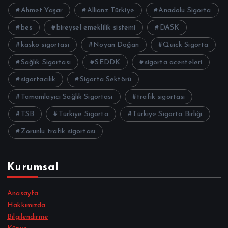
Ahmet Yaşar
Allianz Türkiye
Anadolu Sigorta
bes
bireysel emeklilik sistemi
DASK
kasko sigortası
Noyan Doğan
Quick Sigorta
Sağlık Sigortası
SEDDK
sigorta acenteleri
sigortacılık
Sigorta Sektörü
Tamamlayıcı Sağlık Sigortası
trafik sigortası
TSB
Türkiye Sigorta
Türkiye Sigorta Birliği
Zorunlu trafik sigortası
Kurumsal
Anasayfa
Hakkımızda
Bilgilendirme