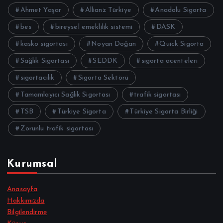
Ahmet Yaşar
Allianz Türkiye
Anadolu Sigorta
bes
bireysel emeklilik sistemi
DASK
kasko sigortası
Noyan Doğan
Quick Sigorta
Sağlık Sigortası
SEDDK
sigorta acenteleri
sigortacılık
Sigorta Sektörü
Tamamlayıcı Sağlık Sigortası
trafik sigortası
TSB
Türkiye Sigorta
Türkiye Sigorta Birliği
Zorunlu trafik sigortası
Kurumsal
Anasayfa
Hakkımızda
Bilgilendirme