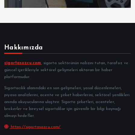
Hakkımızda
sigortasozcu.com
, sigorta sektörünün nabzını tutan, tarafsız ve
güncel içerikleriyle sektörel gelişmeleri aktaran bir haber
platformudur.
Sigortacılık alanındaki en son gelişmeleri, yasal düzenlemeleri,
piyasa analizlerini, acente ve şirket haberlerini, sektörel yenilikleri
anında okuyucularına ulaştırır. Sigorta şirketleri, acenteler,
brokerler ve bireysel sigortalılar için güvenilir bir bilgi kaynağı
olmayı hedefler.
https://sigortasozcu.com/