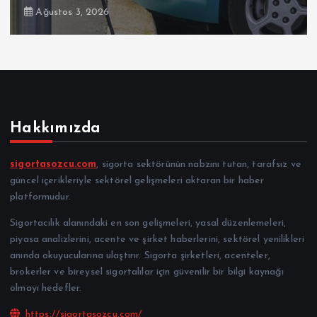
Ağustos 3, 2026
Hakkımızda
sigortasozcu.com
, sigorta sektörünün nabzını tutan, tarafsız ve
güncel içerikleriyle sektörel gelişmeleri aktaran bir haber
platformudur.
Sigortacılık alanındaki en son gelişmeleri, yasal düzenlemeleri,
piyasa analizlerini, acente ve şirket haberlerini, sektörel yenilikleri
anında okuyucularına ulaştırır. Sigorta şirketleri, acenteler,
brokerler ve bireysel sigortalılar için güvenilir bir bilgi kaynağı
olmayı hedefler.
https://sigortasozcu.com/