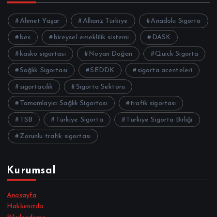
Ahmet Yaşar
Allianz Türkiye
Anadolu Sigorta
bes
bireysel emeklilik sistemi
DASK
kasko sigortası
Noyan Doğan
Quick Sigorta
Sağlık Sigortası
SEDDK
sigorta acenteleri
sigortacılık
Sigorta Sektörü
Tamamlayıcı Sağlık Sigortası
trafik sigortası
TSB
Türkiye Sigorta
Türkiye Sigorta Birliği
Zorunlu trafik sigortası
Kurumsal
Anasayfa
Hakkımızda