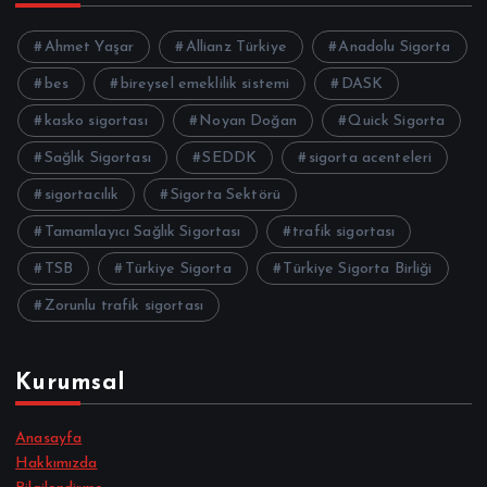
Ahmet Yaşar
Allianz Türkiye
Anadolu Sigorta
bes
bireysel emeklilik sistemi
DASK
kasko sigortası
Noyan Doğan
Quick Sigorta
Sağlık Sigortası
SEDDK
sigorta acenteleri
sigortacılık
Sigorta Sektörü
Tamamlayıcı Sağlık Sigortası
trafik sigortası
TSB
Türkiye Sigorta
Türkiye Sigorta Birliği
Zorunlu trafik sigortası
Kurumsal
Anasayfa
Hakkımızda