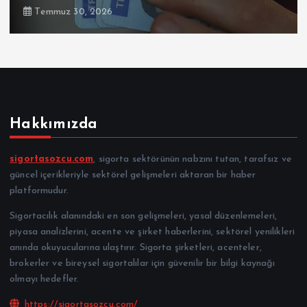
Temmuz 30, 2026
Hakkımızda
sigortasozcu.com
, sigorta sektörünün nabzını tutan, tarafsız ve
güncel içerikleriyle sektörel gelişmeleri aktaran bir haber
platformudur.
Sigortacılık alanındaki en son gelişmeleri, yasal düzenlemeleri,
piyasa analizlerini, acente ve şirket haberlerini, sektörel yenilikleri
anında okuyucularına ulaştırır. Sigorta şirketleri, acenteler,
brokerler ve bireysel sigortalılar için güvenilir bir bilgi kaynağı
olmayı hedefler.
https://sigortasozcu.com/