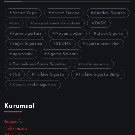
Ahmet Yaşar
Allianz Türkiye
Anadolu Sigorta
bes
bireysel emeklilik sistemi
DASK
kasko sigortası
Noyan Doğan
Quick Sigorta
Sağlık Sigortası
SEDDK
sigorta acenteleri
sigortacılık
Sigorta Sektörü
Tamamlayıcı Sağlık Sigortası
trafik sigortası
TSB
Türkiye Sigorta
Türkiye Sigorta Birliği
Zorunlu trafik sigortası
Kurumsal
Anasayfa
Hakkımızda