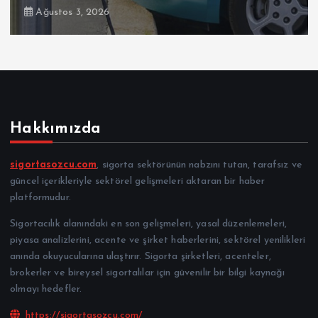
Ağustos 3, 2026
Hakkımızda
sigortasozcu.com
, sigorta sektörünün nabzını tutan, tarafsız ve
güncel içerikleriyle sektörel gelişmeleri aktaran bir haber
platformudur.
Sigortacılık alanındaki en son gelişmeleri, yasal düzenlemeleri,
piyasa analizlerini, acente ve şirket haberlerini, sektörel yenilikleri
anında okuyucularına ulaştırır. Sigorta şirketleri, acenteler,
brokerler ve bireysel sigortalılar için güvenilir bir bilgi kaynağı
olmayı hedefler.
https://sigortasozcu.com/