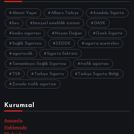
Ahmet Yaşar
Allianz Türkiye
Anadolu Sigorta
bes
bireysel emeklilik sistemi
DASK
kasko sigortası
Noyan Doğan
Quick Sigorta
Sağlık Sigortası
SEDDK
sigorta acenteleri
sigortacılık
Sigorta Sektörü
Tamamlayıcı Sağlık Sigortası
trafik sigortası
TSB
Türkiye Sigorta
Türkiye Sigorta Birliği
Zorunlu trafik sigortası
Kurumsal
Anasayfa
Hakkımızda