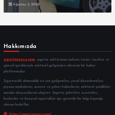
Ağustos 3, 2026
Hakkımızda
sigortasozcu.com
, sigorta sektörünün nabzını tutan, tarafsız ve
güncel içerikleriyle sektörel gelişmeleri aktaran bir haber
platformudur.
Sigortacılık alanındaki en son gelişmeleri, yasal düzenlemeleri,
piyasa analizlerini, acente ve şirket haberlerini, sektörel yenilikleri
anında okuyucularına ulaştırır. Sigorta şirketleri, acenteler,
brokerler ve bireysel sigortalılar için güvenilir bir bilgi kaynağı
olmayı hedefler.
https://sigortasozcu.com/