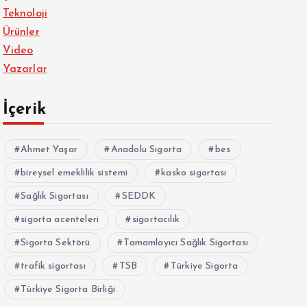
Teknoloji
Ürünler
Video
Yazarlar
İçerik
Ahmet Yaşar
Anadolu Sigorta
bes
bireysel emeklilik sistemi
kasko sigortası
Sağlık Sigortası
SEDDK
sigorta acenteleri
sigortacılık
Sigorta Sektörü
Tamamlayıcı Sağlık Sigortası
trafik sigortası
TSB
Türkiye Sigorta
Türkiye Sigorta Birliği