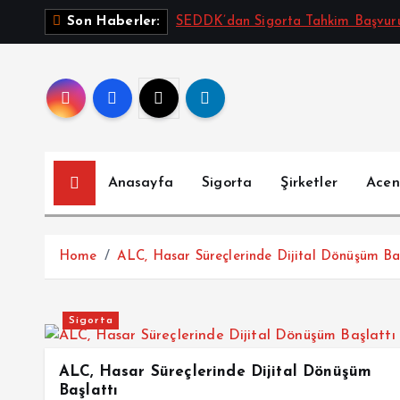
İ
SEDDK’dan Sigorta Tahkim Başvurul
Son Haberler:
ç
e
r
i
ğ
e
a
Anasayfa
Sigorta
Şirketler
Acen
t
l
a
Home
ALC, Hasar Süreçlerinde Dijital Dönüşüm Baş
Sigorta
ALC, Hasar Süreçlerinde Dijital Dönüşüm
Başlattı