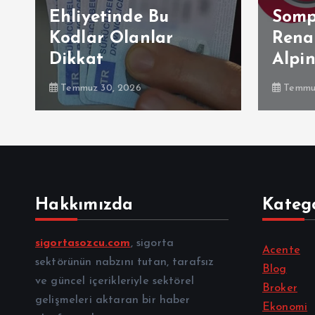
Ehliyetinde Bu
Somp
Kodlar Olanlar
Renau
Dikkat
Alpi
Temmuz 30, 2026
Temmuz
Hakkımızda
Katego
sigortasozcu.com
, sigorta
Acente
sektörünün nabzını tutan, tarafsız
Blog
ve güncel içerikleriyle sektörel
Broker
gelişmeleri aktaran bir haber
Ekonomi