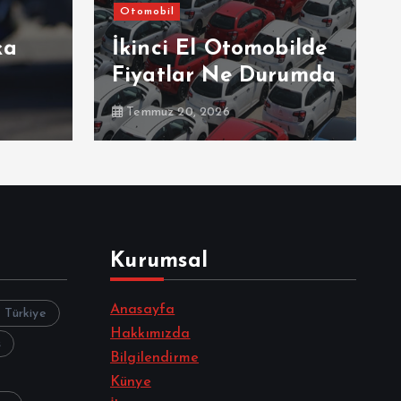
Otomobil
ka
İkinci El Otomobilde
Fiyatlar Ne Durumda
Temmuz 20, 2026
Kurumsal
Anasayfa
z Türkiye
Hakkımızda
s
Bilgilendirme
Künye