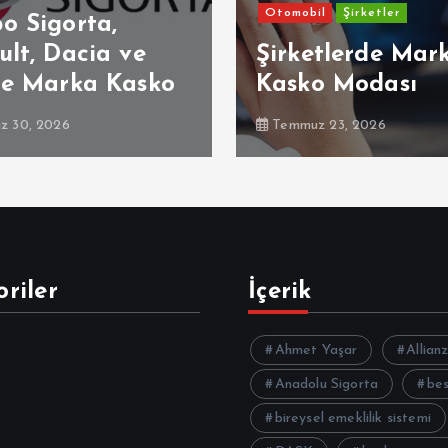
Otomobil
Şirketler
o Sigorta,
lt, Dacia ve
Şirketlerde Mar
ne Marka Kasko
Kasko Modası
 30, 2026
Temmuz 23, 2026
riler
İçerik
Ahmet Yaşar
Allian
Anadolu Sigorta
be
bireysel emeklilik sistemi