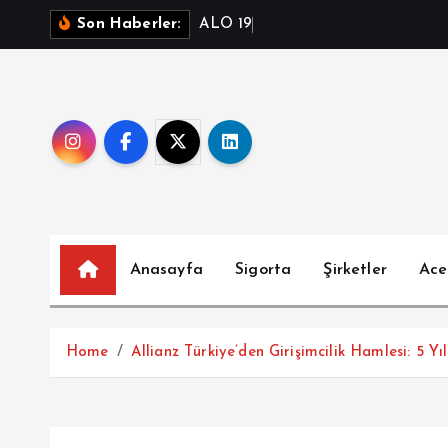
İ
A
L
O
1
9
3
T
e
l
e
Son Haberler:
ç
e
r
i
ğ
e
a
t
l
Anasayfa
Sigorta
Şirketler
Ace
a
Home
Allianz Türkiye’den Girişimcilik Hamlesi: 5 Y