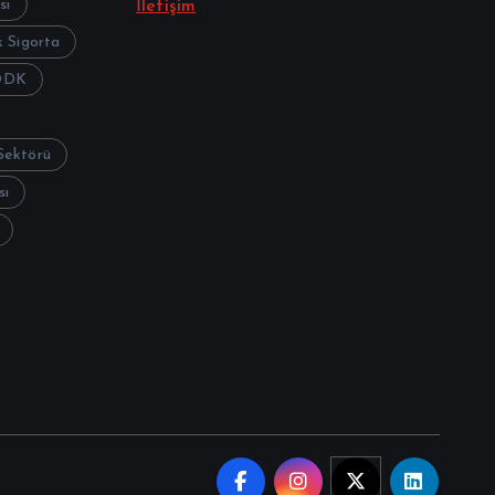
sı
İletişim
 Sigorta
DDK
Sektörü
sı