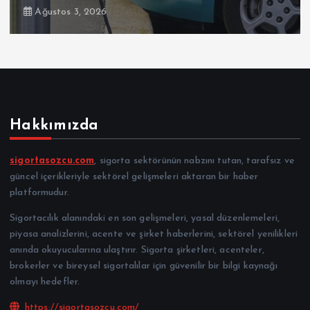
Ağustos 3, 2026
Hakkımızda
sigortasozcu.com
, sigorta sektörünün nabzını tutan, tarafsız ve
güncel içerikleriyle sektörel gelişmeleri aktaran bir haber
platformudur.
Sigortacılık alanındaki en son gelişmeleri, yasal düzenlemeleri,
piyasa analizlerini, acente ve şirket haberlerini, sektörel yenilikleri
anında okuyucularına ulaştırır. Sigorta şirketleri, acenteler,
brokerler ve bireysel sigortalılar için güvenilir bir bilgi kaynağı
olmayı hedefler.
https://sigortasozcu.com/