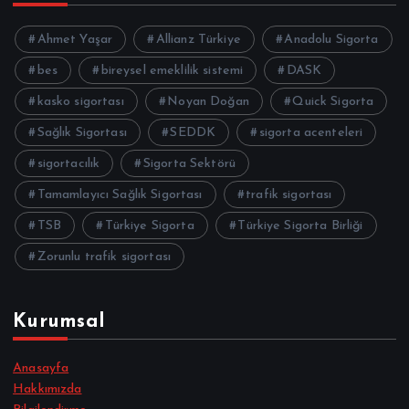
Ahmet Yaşar
Allianz Türkiye
Anadolu Sigorta
bes
bireysel emeklilik sistemi
DASK
kasko sigortası
Noyan Doğan
Quick Sigorta
Sağlık Sigortası
SEDDK
sigorta acenteleri
sigortacılık
Sigorta Sektörü
Tamamlayıcı Sağlık Sigortası
trafik sigortası
TSB
Türkiye Sigorta
Türkiye Sigorta Birliği
Zorunlu trafik sigortası
Kurumsal
Anasayfa
Hakkımızda