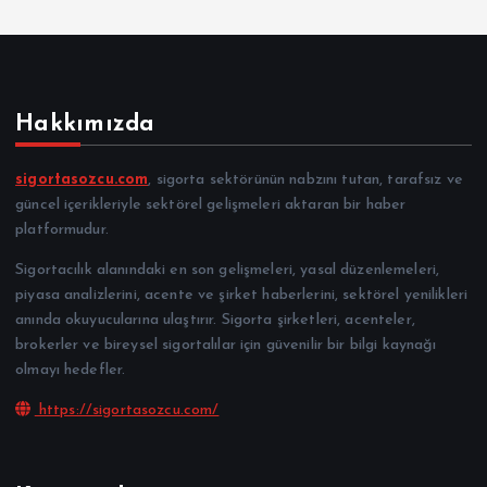
Hakkımızda
sigortasozcu.com
, sigorta sektörünün nabzını tutan, tarafsız ve
güncel içerikleriyle sektörel gelişmeleri aktaran bir haber
platformudur.
Sigortacılık alanındaki en son gelişmeleri, yasal düzenlemeleri,
piyasa analizlerini, acente ve şirket haberlerini, sektörel yenilikleri
anında okuyucularına ulaştırır. Sigorta şirketleri, acenteler,
brokerler ve bireysel sigortalılar için güvenilir bir bilgi kaynağı
olmayı hedefler.
https://sigortasozcu.com/