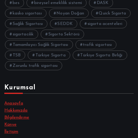
bes
bireysel emeklilik sistemi
DASK
kasko sigortası
Noyan Doğan
Quick Sigorta
Sağlık Sigortası
SEDDK
sigorta acenteleri
sigortacılık
Sigorta Sektörü
Tamamlayıcı Sağlık Sigortası
trafik sigortası
TSB
Türkiye Sigorta
Türkiye Sigorta Birliği
Zorunlu trafik sigortası
Kurumsal
Anasayfa
Hakkımızda
Bilgilendirme
Künye
İletişim