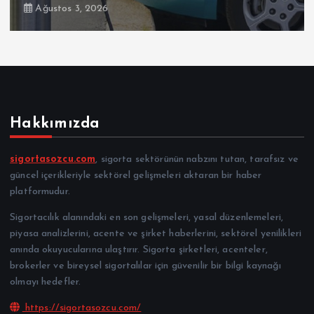
Ağustos 3, 2026
Hakkımızda
sigortasozcu.com
, sigorta sektörünün nabzını tutan, tarafsız ve
güncel içerikleriyle sektörel gelişmeleri aktaran bir haber
platformudur.
Sigortacılık alanındaki en son gelişmeleri, yasal düzenlemeleri,
piyasa analizlerini, acente ve şirket haberlerini, sektörel yenilikleri
anında okuyucularına ulaştırır. Sigorta şirketleri, acenteler,
brokerler ve bireysel sigortalılar için güvenilir bir bilgi kaynağı
olmayı hedefler.
https://sigortasozcu.com/