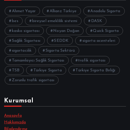
Ahmet Yaşar
Allianz Türkiye
Anadolu Sigorta
bes
bireysel emeklilik sistemi
DASK
kasko sigortası
Noyan Doğan
Quick Sigorta
Sağlık Sigortası
SEDDK
sigorta acenteleri
sigortacılık
Sigorta Sektörü
Tamamlayıcı Sağlık Sigortası
trafik sigortası
TSB
Türkiye Sigorta
Türkiye Sigorta Birliği
Zorunlu trafik sigortası
Kurumsal
Anasayfa
Hakkımızda
Bilgilendirme