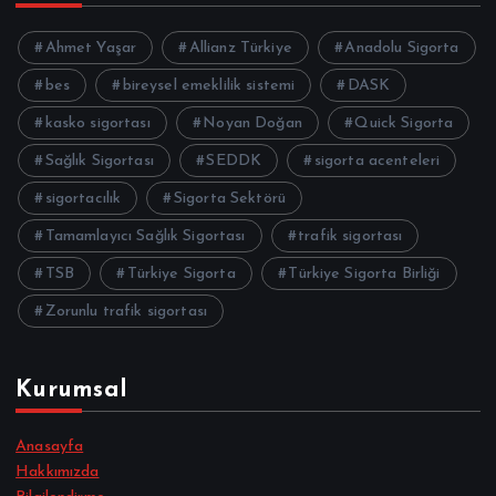
Ahmet Yaşar
Allianz Türkiye
Anadolu Sigorta
bes
bireysel emeklilik sistemi
DASK
kasko sigortası
Noyan Doğan
Quick Sigorta
Sağlık Sigortası
SEDDK
sigorta acenteleri
sigortacılık
Sigorta Sektörü
Tamamlayıcı Sağlık Sigortası
trafik sigortası
TSB
Türkiye Sigorta
Türkiye Sigorta Birliği
Zorunlu trafik sigortası
Kurumsal
Anasayfa
Hakkımızda