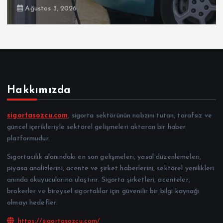
Ağustos 3, 2026
Hakkımızda
sigortasozcu.com
, sigorta sektörünün nabzını tutan, tarafsız ve
güncel içerikleriyle sektörel gelişmeleri aktaran bir haber
platformudur.
Sigortacılık alanındaki en son gelişmeleri, yasal düzenlemeleri,
piyasa analizlerini, acente ve şirket haberlerini, sektörel yenilikleri
anında okuyucularına ulaştırır. Sigorta şirketleri, acenteler,
brokerler ve bireysel sigortalılar için güvenilir bir bilgi kaynağı
olmayı hedefler.
https://sigortasozcu.com/