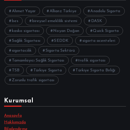
Ahmet Yaşar
Allianz Türkiye
Anadolu Sigorta
bes
bireysel emeklilik sistemi
DASK
kasko sigortası
Noyan Doğan
Quick Sigorta
Sağlık Sigortası
SEDDK
sigorta acenteleri
sigortacılık
Sigorta Sektörü
Tamamlayıcı Sağlık Sigortası
trafik sigortası
TSB
Türkiye Sigorta
Türkiye Sigorta Birliği
Zorunlu trafik sigortası
Kurumsal
Anasayfa
Hakkımızda
Bilgilendirme