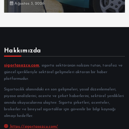
Ağustos 3, 2026
Hakkımızda
sigortasozcu.com
, sigorta sektörünün nabzını tutan, tarafsız ve
güncel içerikleriyle sektörel gelişmeleri aktaran bir haber
platformudur.
Sigortacılık alanındaki en son gelişmeleri, yasal düzenlemeleri,
piyasa analizlerini, acente ve şirket haberlerini, sektörel yenilikleri
anında okuyucularına ulaştırır. Sigorta şirketleri, acenteler,
brokerler ve bireysel sigortalılar için güvenilir bir bilgi kaynağı
olmayı hedefler.
https://sigortasozcu.com/