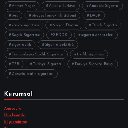
Ahmet Yaşar
Allianz Türkiye
Anadolu Sigorta
bes
bireysel emeklilik sistemi
DASK
kasko sigortası
Noyan Doğan
Quick Sigorta
Sağlık Sigortası
SEDDK
sigorta acenteleri
sigortacılık
Sigorta Sektörü
Tamamlayıcı Sağlık Sigortası
trafik sigortası
TSB
Türkiye Sigorta
Türkiye Sigorta Birliği
Zorunlu trafik sigortası
Kurumsal
Anasayfa
Hakkımızda
Bilgilendirme