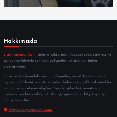
Hakkımızda
sigortasozcu.com
, sigorta sektörünün nabzını tutan, tarafsız ve
güncel içerikleriyle sektörel gelişmeleri aktaran bir haber
platformudur.
Sigortacılık alanındaki en son gelişmeleri, yasal düzenlemeleri,
piyasa analizlerini, acente ve şirket haberlerini, sektörel yenilikleri
anında okuyucularına ulaştırır. Sigorta şirketleri, acenteler,
brokerler ve bireysel sigortalılar için güvenilir bir bilgi kaynağı
olmayı hedefler.
https://sigortasozcu.com/