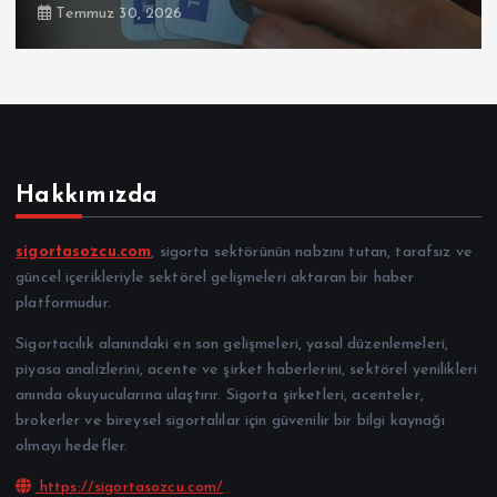
Temmuz 30, 2026
Hakkımızda
sigortasozcu.com
, sigorta sektörünün nabzını tutan, tarafsız ve
güncel içerikleriyle sektörel gelişmeleri aktaran bir haber
platformudur.
Sigortacılık alanındaki en son gelişmeleri, yasal düzenlemeleri,
piyasa analizlerini, acente ve şirket haberlerini, sektörel yenilikleri
anında okuyucularına ulaştırır. Sigorta şirketleri, acenteler,
brokerler ve bireysel sigortalılar için güvenilir bir bilgi kaynağı
olmayı hedefler.
https://sigortasozcu.com/