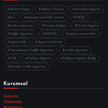
Ahmet Yaşar
Allianz Türkiye
Anadolu Sigorta
bes
bireysel emeklilik sistemi
DASK
kasko sigortası
Noyan Doğan
Quick Sigorta
Sağlık Sigortası
SEDDK
sigorta acenteleri
sigortacılık
Sigorta Sektörü
Tamamlayıcı Sağlık Sigortası
trafik sigortası
TSB
Türkiye Sigorta
Türkiye Sigorta Birliği
Zorunlu trafik sigortası
Kurumsal
Anasayfa
Hakkımızda
Bilgilendirme