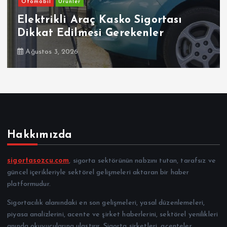
Otomobil
Ürünler
Elektrikli Araç Kasko Sigortası
Dikkat Edilmesi Gerekenler
Ağustos 3, 2026
Hakkımızda
sigortasozcu.com
, sigorta sektörünün nabzını tutan, tarafsız ve
güncel içerikleriyle sektörel gelişmeleri aktaran bir haber
platformudur.
Sigortacılık alanındaki en son gelişmeleri, yasal düzenlemeleri,
piyasa analizlerini, acente ve şirket haberlerini, sektörel yenilikleri
anında okuyucularına ulaştırır. Sigorta şirketleri, acenteler,