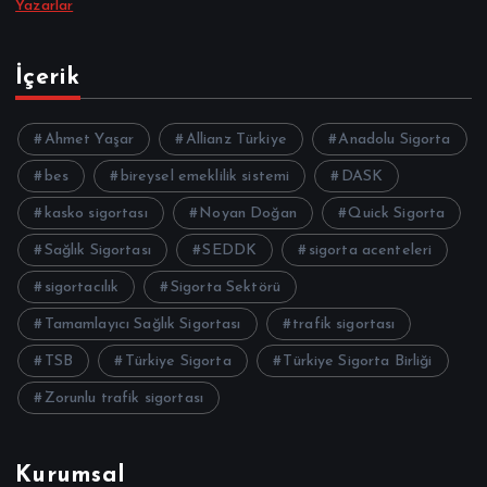
Yazarlar
İçerik
Ahmet Yaşar
Allianz Türkiye
Anadolu Sigorta
bes
bireysel emeklilik sistemi
DASK
kasko sigortası
Noyan Doğan
Quick Sigorta
Sağlık Sigortası
SEDDK
sigorta acenteleri
sigortacılık
Sigorta Sektörü
Tamamlayıcı Sağlık Sigortası
trafik sigortası
TSB
Türkiye Sigorta
Türkiye Sigorta Birliği
Zorunlu trafik sigortası
Kurumsal