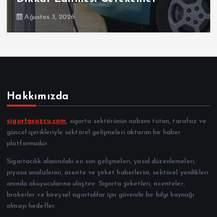
Ağustos 3, 2026
Hakkımızda
sigortasozcu.com
, sigorta sektörünün nabzını tutan, tarafsız ve
güncel içerikleriyle sektörel gelişmeleri aktaran bir haber
platformudur.
Sigortacılık alanındaki en son gelişmeleri, yasal düzenlemeleri,
piyasa analizlerini, acente ve şirket haberlerini, sektörel yenilikleri
anında okuyucularına ulaştırır. Sigorta şirketleri, acenteler,
brokerler ve bireysel sigortalılar için güvenilir bir bilgi kaynağı
olmayı hedefler.