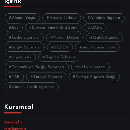
İçerik
Ahmet Yaşar
Allianz Türkiye
Anadolu Sigorta
bes
bireysel emeklilik sistemi
DASK
kasko sigortası
Noyan Doğan
Quick Sigorta
Sağlık Sigortası
SEDDK
sigorta acenteleri
sigortacılık
Sigorta Sektörü
Tamamlayıcı Sağlık Sigortası
trafik sigortası
TSB
Türkiye Sigorta
Türkiye Sigorta Birliği
Zorunlu trafik sigortası
Kurumsal
Anasayfa
Hakkımızda