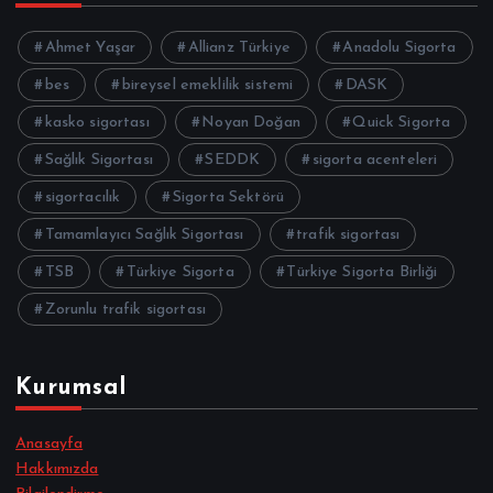
Ahmet Yaşar
Allianz Türkiye
Anadolu Sigorta
bes
bireysel emeklilik sistemi
DASK
kasko sigortası
Noyan Doğan
Quick Sigorta
Sağlık Sigortası
SEDDK
sigorta acenteleri
sigortacılık
Sigorta Sektörü
Tamamlayıcı Sağlık Sigortası
trafik sigortası
TSB
Türkiye Sigorta
Türkiye Sigorta Birliği
Zorunlu trafik sigortası
Kurumsal
Anasayfa
Hakkımızda