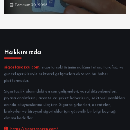
Temmuz 30, 2026
Hakkımızda
sigortasozcu.com
, sigorta sektörünün nabzını tutan, tarafsız ve
güncel içerikleriyle sektörel gelişmeleri aktaran bir haber
platformudur.
Sigortacılık alanındaki en son gelişmeleri, yasal düzenlemeleri,
piyasa analizlerini, acente ve şirket haberlerini, sektörel yenilikleri
anında okuyucularına ulaştırır. Sigorta şirketleri, acenteler,
brokerler ve bireysel sigortalılar için güvenilir bir bilgi kaynağı
olmayı hedefler.
https://sigortasozcu.com/