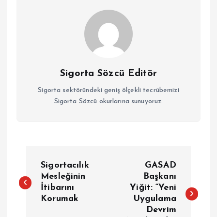
Sigorta Sözcü Editör
Sigorta sektöründeki geniş ölçekli tecrübemizi
Sigorta Sözcü okurlarına sunuyoruz.
Y
Sigortacılık
GASAD
a
Mesleğinin
Başkanı
İtibarını
Yiğit: “Yeni
Korumak
Uygulama
z
Devrim