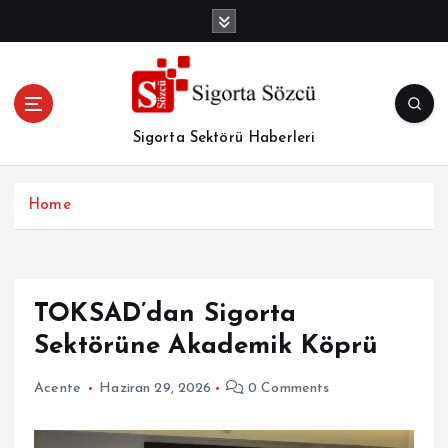
İ
ç
e
r
i
ğ
Sigorta Sektörü Haberleri
e
a
t
Home
l
a
TOKSAD’dan Sigorta
Sektörüne Akademik Köprü
Acente
Haziran 29, 2026
0 Comments