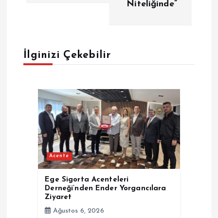
Niteliğinde”
ı
g
e
İlginizi Çekebilir
z
i
n
m
Acente
e
Ege Sigorta Acenteleri
Derneği’nden Ender Yorgancılara
s
Ziyaret
Ağustos 6, 2026