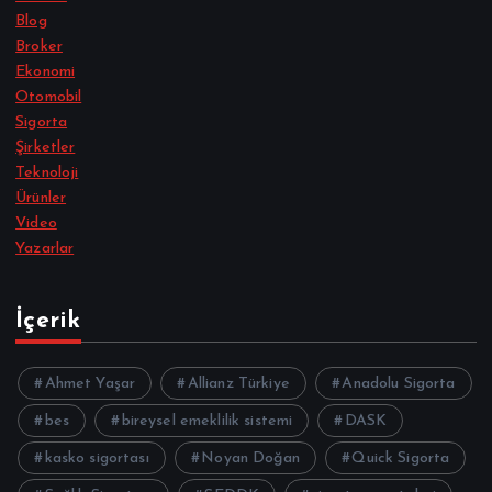
Blog
Broker
Ekonomi
Otomobil
Sigorta
Şirketler
Teknoloji
Ürünler
Video
Yazarlar
İçerik
Ahmet Yaşar
Allianz Türkiye
Anadolu Sigorta
bes
bireysel emeklilik sistemi
DASK
kasko sigortası
Noyan Doğan
Quick Sigorta