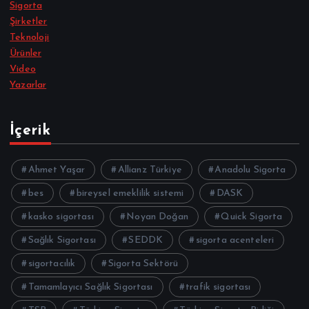
Sigorta
Şirketler
Teknoloji
Ürünler
Video
Yazarlar
İçerik
Ahmet Yaşar
Allianz Türkiye
Anadolu Sigorta
bes
bireysel emeklilik sistemi
DASK
kasko sigortası
Noyan Doğan
Quick Sigorta
Sağlık Sigortası
SEDDK
sigorta acenteleri
sigortacılık
Sigorta Sektörü
Tamamlayıcı Sağlık Sigortası
trafik sigortası