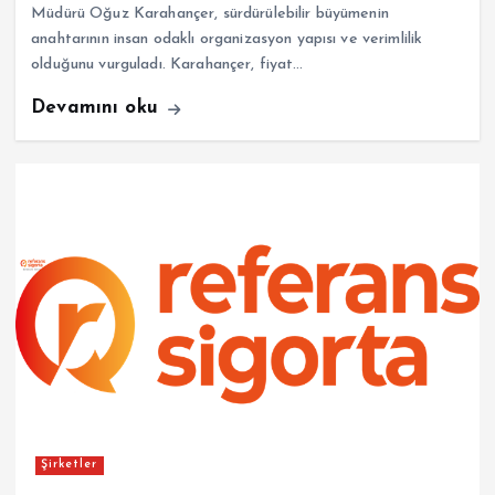
Müdürü Oğuz Karahançer, sürdürülebilir büyümenin
anahtarının insan odaklı organizasyon yapısı ve verimlilik
olduğunu vurguladı. Karahançer, fiyat…
Devamını oku
Şirketler