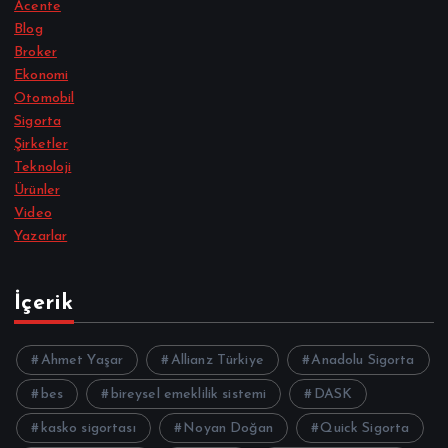
Acente
Blog
Broker
Ekonomi
Otomobil
Sigorta
Şirketler
Teknoloji
Ürünler
Video
Yazarlar
İçerik
Ahmet Yaşar
Allianz Türkiye
Anadolu Sigorta
bes
bireysel emeklilik sistemi
DASK
kasko sigortası
Noyan Doğan
Quick Sigorta