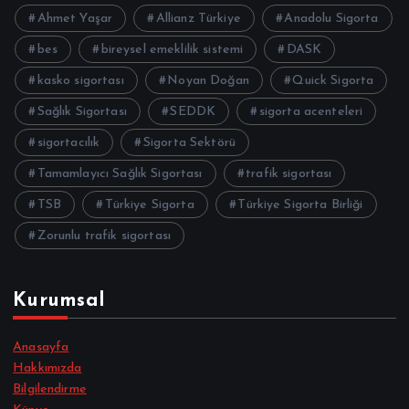
Ahmet Yaşar
Allianz Türkiye
Anadolu Sigorta
bes
bireysel emeklilik sistemi
DASK
kasko sigortası
Noyan Doğan
Quick Sigorta
Sağlık Sigortası
SEDDK
sigorta acenteleri
sigortacılık
Sigorta Sektörü
Tamamlayıcı Sağlık Sigortası
trafik sigortası
TSB
Türkiye Sigorta
Türkiye Sigorta Birliği
Zorunlu trafik sigortası
Kurumsal
Anasayfa
Hakkımızda
Bilgilendirme