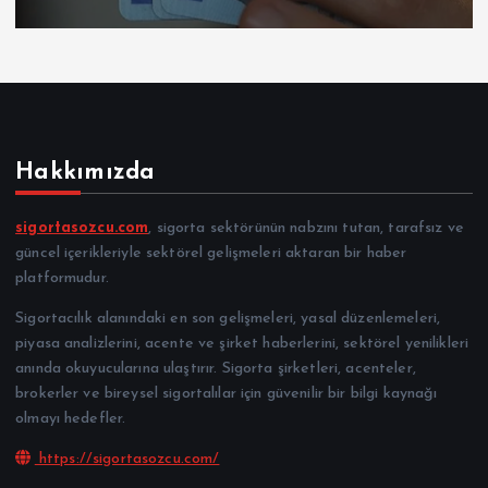
Hakkımızda
sigortasozcu.com
, sigorta sektörünün nabzını tutan, tarafsız ve
güncel içerikleriyle sektörel gelişmeleri aktaran bir haber
platformudur.
Sigortacılık alanındaki en son gelişmeleri, yasal düzenlemeleri,
piyasa analizlerini, acente ve şirket haberlerini, sektörel yenilikleri
anında okuyucularına ulaştırır. Sigorta şirketleri, acenteler,
brokerler ve bireysel sigortalılar için güvenilir bir bilgi kaynağı
olmayı hedefler.
https://sigortasozcu.com/