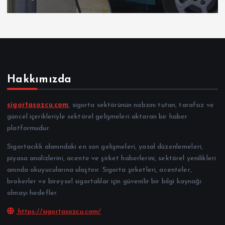
Hakkımızda
sigortasozcu.com
, sigorta sektörünün nabzını tutan, tarafsız ve
güncel içerikleriyle sektörel gelişmeleri aktaran bir haber
platformudur.
Sigortacılık alanındaki en son gelişmeleri, yasal düzenlemeleri,
piyasa analizlerini, acente ve şirket haberlerini, sektörel yenilikleri
anında okuyucularına ulaştırır. Sigorta şirketleri, acenteler,
brokerler ve bireysel sigortalılar için güvenilir bir bilgi kaynağı
olmayı hedefler.
https://sigortasozcu.com/