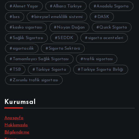
Ahmet Yaşar
Allianz Türkiye
Anadolu Sigorta
bes
bireysel emeklilik sistemi
DASK
kasko sigortası
Noyan Doğan
Quick Sigorta
Sağlık Sigortası
SEDDK
sigorta acenteleri
sigortacılık
Sigorta Sektörü
Tamamlayıcı Sağlık Sigortası
trafik sigortası
TSB
Türkiye Sigorta
Türkiye Sigorta Birliği
Zorunlu trafik sigortası
Kurumsal
Anasayfa
Hakkımızda
Bilgilendirme