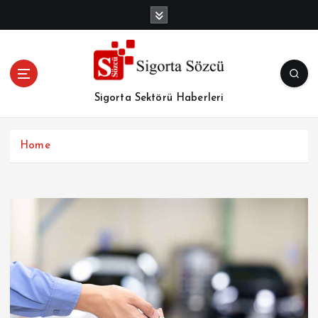
İ
ç
e
r
i
ğ
Sigorta Sektörü Haberleri
e
a
t
Home
l
a