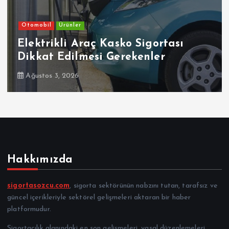
Otomobil
Ürünler
Elektrikli Araç Kasko Sigortası
Dikkat Edilmesi Gerekenler
Ağustos 3, 2026
Hakkımızda
sigortasozcu.com
, sigorta sektörünün nabzını tutan, tarafsız ve
güncel içerikleriyle sektörel gelişmeleri aktaran bir haber
platformudur.
Sigortacılık alanındaki en son gelişmeleri, yasal düzenlemeleri,