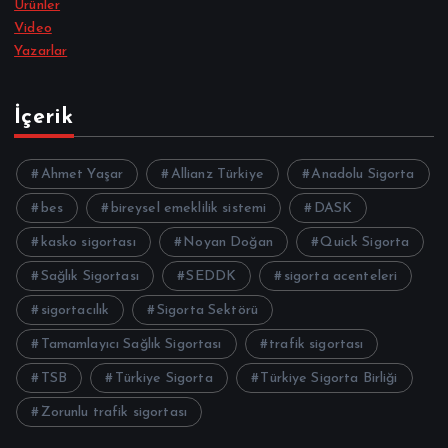
Ürünler
Video
Yazarlar
İçerik
Ahmet Yaşar
Allianz Türkiye
Anadolu Sigorta
bes
bireysel emeklilik sistemi
DASK
kasko sigortası
Noyan Doğan
Quick Sigorta
Sağlık Sigortası
SEDDK
sigorta acenteleri
sigortacılık
Sigorta Sektörü
Tamamlayıcı Sağlık Sigortası
trafik sigortası
TSB
Türkiye Sigorta
Türkiye Sigorta Birliği
Zorunlu trafik sigortası