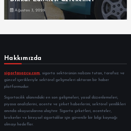
Ağustos 3, 2026
Hakkımızda
sigortasozcu.com
, sigorta sektörünün nabzını tutan, tarafsız ve
güncel içerikleriyle sektörel gelişmeleri aktaran bir haber
platformudur.
Sigortacılık alanındaki en son gelişmeleri, yasal düzenlemeleri,
piyasa analizlerini, acente ve şirket haberlerini, sektörel yenilikleri
anında okuyucularına ulaştırır. Sigorta şirketleri, acenteler,
brokerler ve bireysel sigortalılar için güvenilir bir bilgi kaynağı
olmayı hedefler.