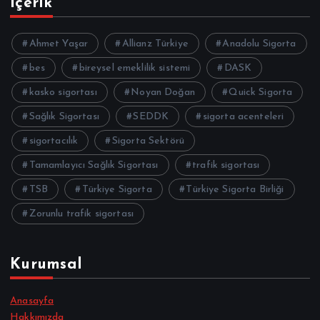
İçerik
Ahmet Yaşar
Allianz Türkiye
Anadolu Sigorta
bes
bireysel emeklilik sistemi
DASK
kasko sigortası
Noyan Doğan
Quick Sigorta
Sağlık Sigortası
SEDDK
sigorta acenteleri
sigortacılık
Sigorta Sektörü
Tamamlayıcı Sağlık Sigortası
trafik sigortası
TSB
Türkiye Sigorta
Türkiye Sigorta Birliği
Zorunlu trafik sigortası
Kurumsal
Anasayfa
Hakkımızda