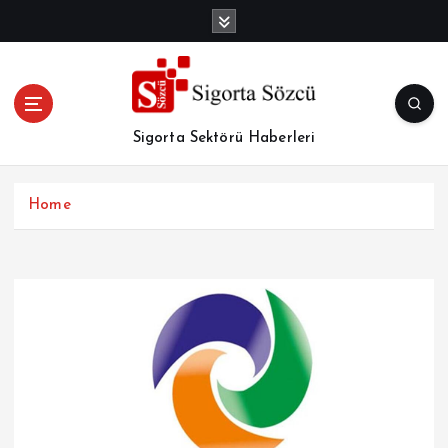
İ
ç
e
r
i
ğ
Sigorta Sektörü Haberleri
e
a
t
Home
l
a