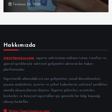
Temmuz 30, 2026
Hakkımızda
sigortasozcu.com
, sigorta sektörünün nabzını tutan, tarafsız ve
güncel içerikleriyle sektörel gelişmeleri aktaran bir haber
platformudur.
Sigortacılık alanındaki en son gelişmeleri, yasal düzenlemeleri,
piyasa analizlerini, acente ve şirket haberlerini, sektörel yenilikleri
anında okuyucularına ulaştırır. Sigorta şirketleri, acenteler,
brokerler ve bireysel sigortalılar için güvenilir bir bilgi kaynağı
olmayı hedefler.
https://sigortasozcu.com/