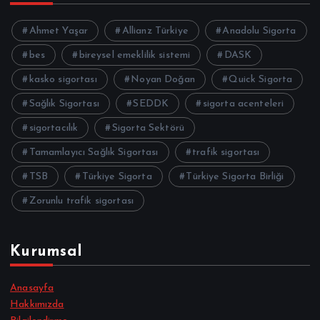
Ahmet Yaşar
Allianz Türkiye
Anadolu Sigorta
bes
bireysel emeklilik sistemi
DASK
kasko sigortası
Noyan Doğan
Quick Sigorta
Sağlık Sigortası
SEDDK
sigorta acenteleri
sigortacılık
Sigorta Sektörü
Tamamlayıcı Sağlık Sigortası
trafik sigortası
TSB
Türkiye Sigorta
Türkiye Sigorta Birliği
Zorunlu trafik sigortası
Kurumsal
Anasayfa
Hakkımızda