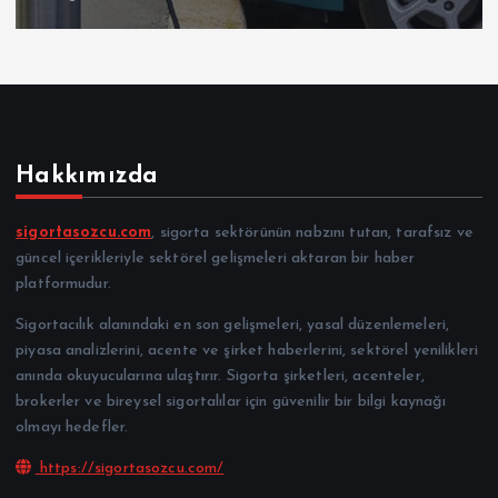
Hakkımızda
sigortasozcu.com
, sigorta sektörünün nabzını tutan, tarafsız ve
güncel içerikleriyle sektörel gelişmeleri aktaran bir haber
platformudur.
Sigortacılık alanındaki en son gelişmeleri, yasal düzenlemeleri,
piyasa analizlerini, acente ve şirket haberlerini, sektörel yenilikleri
anında okuyucularına ulaştırır. Sigorta şirketleri, acenteler,
brokerler ve bireysel sigortalılar için güvenilir bir bilgi kaynağı
olmayı hedefler.
https://sigortasozcu.com/