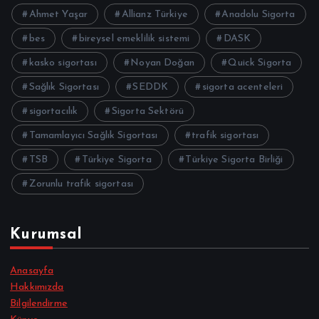
Ahmet Yaşar
Allianz Türkiye
Anadolu Sigorta
bes
bireysel emeklilik sistemi
DASK
kasko sigortası
Noyan Doğan
Quick Sigorta
Sağlık Sigortası
SEDDK
sigorta acenteleri
sigortacılık
Sigorta Sektörü
Tamamlayıcı Sağlık Sigortası
trafik sigortası
TSB
Türkiye Sigorta
Türkiye Sigorta Birliği
Zorunlu trafik sigortası
Kurumsal
Anasayfa
Hakkımızda
Bilgilendirme