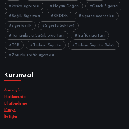
kasko sigortası
Noyan Doğan
Quick Sigorta
Sağlık Sigortası
SEDDK
sigorta acenteleri
sigortacılık
Sigorta Sektörü
Tamamlayıcı Sağlık Sigortası
trafik sigortası
TSB
Türkiye Sigorta
Türkiye Sigorta Birliği
Zorunlu trafik sigortası
Kurumsal
Anasayfa
Hakkımızda
Bilgilendirme
Künye
İletişim