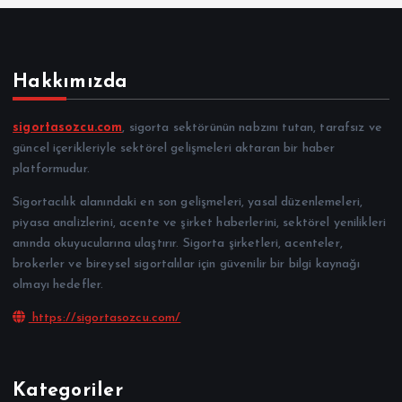
Hakkımızda
sigortasozcu.com
, sigorta sektörünün nabzını tutan, tarafsız ve
güncel içerikleriyle sektörel gelişmeleri aktaran bir haber
platformudur.
Sigortacılık alanındaki en son gelişmeleri, yasal düzenlemeleri,
piyasa analizlerini, acente ve şirket haberlerini, sektörel yenilikleri
anında okuyucularına ulaştırır. Sigorta şirketleri, acenteler,
brokerler ve bireysel sigortalılar için güvenilir bir bilgi kaynağı
olmayı hedefler.
https://sigortasozcu.com/
Kategoriler