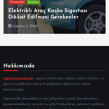
Otomobil
Ürünler
Elektrikli Araç Kasko Sigortası
Dikkat Edilmesi Gerekenler
Ağustos 3, 2026
Hakkımızda
sigortasozcu.com
, sigorta sektörünün nabzını tutan, tarafsız ve
güncel içerikleriyle sektörel gelişmeleri aktaran bir haber
platformudur.
Sigortacılık alanındaki en son gelişmeleri, yasal düzenlemeleri,
piyasa analizlerini, acente ve şirket haberlerini, sektörel yenilikleri