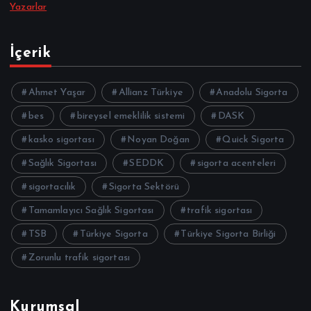
Yazarlar
İçerik
Ahmet Yaşar
Allianz Türkiye
Anadolu Sigorta
bes
bireysel emeklilik sistemi
DASK
kasko sigortası
Noyan Doğan
Quick Sigorta
Sağlık Sigortası
SEDDK
sigorta acenteleri
sigortacılık
Sigorta Sektörü
Tamamlayıcı Sağlık Sigortası
trafik sigortası
TSB
Türkiye Sigorta
Türkiye Sigorta Birliği
Zorunlu trafik sigortası
Kurumsal