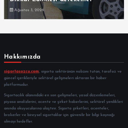
Ağustos 3, 2026
Hakkımızda
sigortasozcu.com
, sigorta sektörünün nabzını tutan, tarafsız ve
güncel içerikleriyle sektörel gelişmeleri aktaran bir haber
platformudur.
Sigortacılık alanındaki en son gelişmeleri, yasal düzenlemeleri,
piyasa analizlerini, acente ve şirket haberlerini, sektörel yenilikleri
anında okuyucularına ulaştırır. Sigorta şirketleri, acenteler,
brokerler ve bireysel sigortalılar için güvenilir bir bilgi kaynağı
olmayı hedefler.