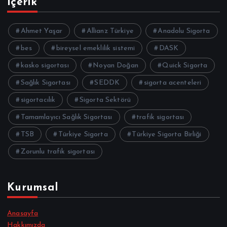
İçerik
Ahmet Yaşar
Allianz Türkiye
Anadolu Sigorta
bes
bireysel emeklilik sistemi
DASK
kasko sigortası
Noyan Doğan
Quick Sigorta
Sağlık Sigortası
SEDDK
sigorta acenteleri
sigortacılık
Sigorta Sektörü
Tamamlayıcı Sağlık Sigortası
trafik sigortası
TSB
Türkiye Sigorta
Türkiye Sigorta Birliği
Zorunlu trafik sigortası
Kurumsal
Anasayfa
Hakkımızda