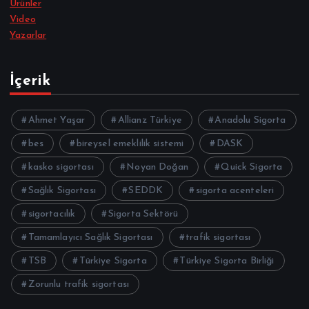
Ürünler
Video
Yazarlar
İçerik
Ahmet Yaşar
Allianz Türkiye
Anadolu Sigorta
bes
bireysel emeklilik sistemi
DASK
kasko sigortası
Noyan Doğan
Quick Sigorta
Sağlık Sigortası
SEDDK
sigorta acenteleri
sigortacılık
Sigorta Sektörü
Tamamlayıcı Sağlık Sigortası
trafik sigortası
TSB
Türkiye Sigorta
Türkiye Sigorta Birliği
Zorunlu trafik sigortası