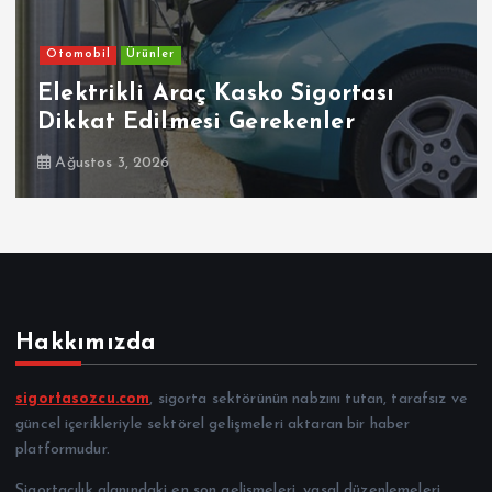
Otomobil
Ürünler
Elektrikli Araç Kasko Sigortası
Dikkat Edilmesi Gerekenler
Ağustos 3, 2026
Hakkımızda
sigortasozcu.com
, sigorta sektörünün nabzını tutan, tarafsız ve
güncel içerikleriyle sektörel gelişmeleri aktaran bir haber
platformudur.
Sigortacılık alanındaki en son gelişmeleri, yasal düzenlemeleri,