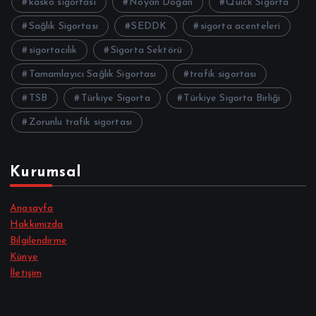
kasko sigortası
Noyan Doğan
Quick Sigorta
Sağlık Sigortası
SEDDK
sigorta acenteleri
sigortacılık
Sigorta Sektörü
Tamamlayıcı Sağlık Sigortası
trafik sigortası
TSB
Türkiye Sigorta
Türkiye Sigorta Birliği
Zorunlu trafik sigortası
Kurumsal
Anasayfa
Hakkımızda
Bilgilendirme
Künye
İletişim