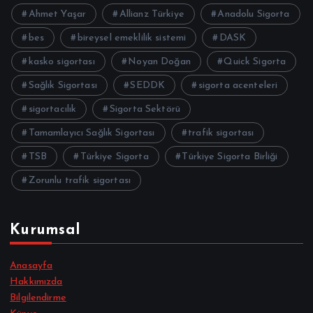
Ahmet Yaşar
Allianz Türkiye
Anadolu Sigorta
bes
bireysel emeklilik sistemi
DASK
kasko sigortası
Noyan Doğan
Quick Sigorta
Sağlık Sigortası
SEDDK
sigorta acenteleri
sigortacılık
Sigorta Sektörü
Tamamlayıcı Sağlık Sigortası
trafik sigortası
TSB
Türkiye Sigorta
Türkiye Sigorta Birliği
Zorunlu trafik sigortası
Kurumsal
Anasayfa
Hakkımızda
Bilgilendirme