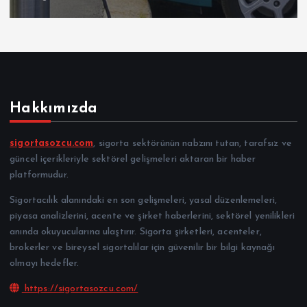
Hakkımızda
sigortasozcu.com
, sigorta sektörünün nabzını tutan, tarafsız ve
güncel içerikleriyle sektörel gelişmeleri aktaran bir haber
platformudur.
Sigortacılık alanındaki en son gelişmeleri, yasal düzenlemeleri,
piyasa analizlerini, acente ve şirket haberlerini, sektörel yenilikleri
anında okuyucularına ulaştırır. Sigorta şirketleri, acenteler,
brokerler ve bireysel sigortalılar için güvenilir bir bilgi kaynağı
olmayı hedefler.
https://sigortasozcu.com/