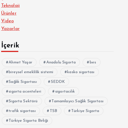
Teknoloji
Ürünler
Video
Yazarlar
İçerik
Ahmet Yaşar
Anadolu Sigorta
bes
bireysel emeklilik sistemi
kasko sigortası
Sağlık Sigortası
SEDDK
sigorta acenteleri
sigortacılık
Sigorta Sektörü
Tamamlayıcı Sağlık Sigortası
trafik sigortası
TSB
Türkiye Sigorta
Türkiye Sigorta Birliği