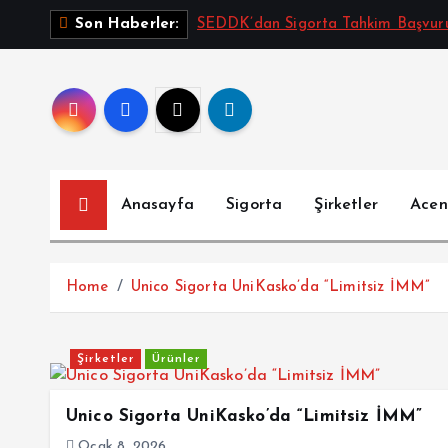
İ
SEDDK’dan Sigorta Tahkim Başvurul
Son Haberler:
ç
e
r
i
ğ
e
a
Anasayfa
Sigorta
Şirketler
Acen
t
l
a
Home
Unico Sigorta UniKasko’da “Limitsiz İMM”
Şirketler
Ürünler
Unico Sigorta UniKasko’da “Limitsiz İMM”
Ocak 8, 2026