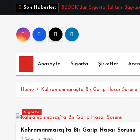
İ
SEDDK’dan Sigorta Tahkim Başvurul
Son Haberler:
ç
e
r
i
ğ
e
a
Anasayfa
Sigorta
Şirketler
Acen
t
l
a
Home
Kahramanmaraş’ta Bir Garip Hasar Sorunu
Sigorta
Kahramanmaraş’ta Bir Garip Hasar Sorunu
Şubat 5, 2026