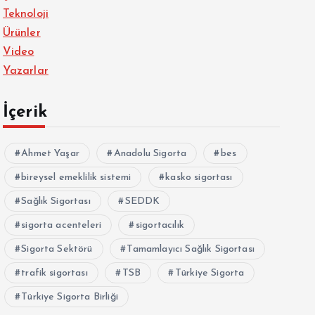
Teknoloji
Ürünler
Video
Yazarlar
İçerik
Ahmet Yaşar
Anadolu Sigorta
bes
bireysel emeklilik sistemi
kasko sigortası
Sağlık Sigortası
SEDDK
sigorta acenteleri
sigortacılık
Sigorta Sektörü
Tamamlayıcı Sağlık Sigortası
trafik sigortası
TSB
Türkiye Sigorta
Türkiye Sigorta Birliği