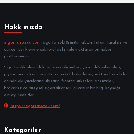
Hakkımızda
sigortasozcu.com
, sigorta sektörünün nabzını tutan, tarafsız ve
güncel içerikleriyle sektörel gelişmeleri aktaran bir haber
platformudur.
Sigortacılık alanındaki en son gelişmeleri, yasal düzenlemeleri,
piyasa analizlerini, acente ve şirket haberlerini, sektörel yenilikleri
anında okuyucularına ulaştırır. Sigorta şirketleri, acenteler,
brokerler ve bireysel sigortalılar için güvenilir bir bilgi kaynağı
olmayı hedefler.
https://sigortasozcu.com/
Kategoriler