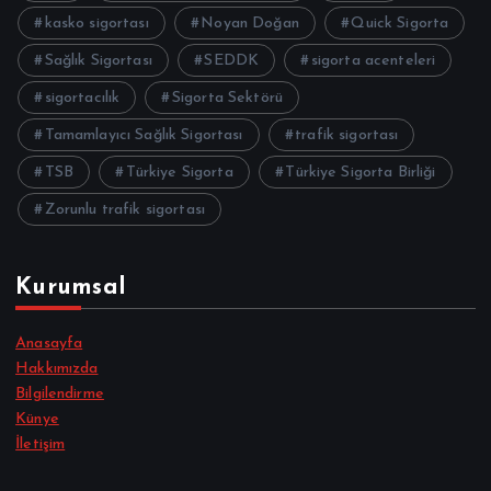
kasko sigortası
Noyan Doğan
Quick Sigorta
Sağlık Sigortası
SEDDK
sigorta acenteleri
sigortacılık
Sigorta Sektörü
Tamamlayıcı Sağlık Sigortası
trafik sigortası
TSB
Türkiye Sigorta
Türkiye Sigorta Birliği
Zorunlu trafik sigortası
Kurumsal
Anasayfa
Hakkımızda
Bilgilendirme
Künye
İletişim