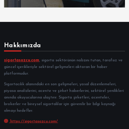
Hakkımızda
sigortasozcu.com
, sigorta sektörünün nabzını tutan, tarafsız ve
güncel içerikleriyle sektörel gelişmeleri aktaran bir haber
platformudur.
Sigortacılık alanındaki en son gelişmeleri, yasal düzenlemeleri,
piyasa analizlerini, acente ve şirket haberlerini, sektörel yenilikleri
anında okuyucularına ulaştırır. Sigorta şirketleri, acenteler,
brokerler ve bireysel sigortalılar için güvenilir bir bilgi kaynağı
olmayı hedefler.
https://sigortasozcu.com/