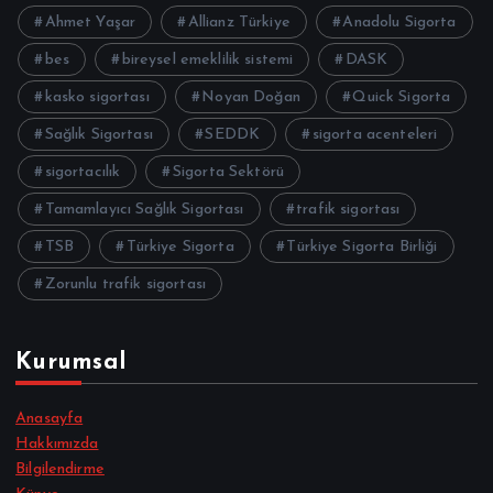
Ahmet Yaşar
Allianz Türkiye
Anadolu Sigorta
bes
bireysel emeklilik sistemi
DASK
kasko sigortası
Noyan Doğan
Quick Sigorta
Sağlık Sigortası
SEDDK
sigorta acenteleri
sigortacılık
Sigorta Sektörü
Tamamlayıcı Sağlık Sigortası
trafik sigortası
TSB
Türkiye Sigorta
Türkiye Sigorta Birliği
Zorunlu trafik sigortası
Kurumsal
Anasayfa
Hakkımızda
Bilgilendirme