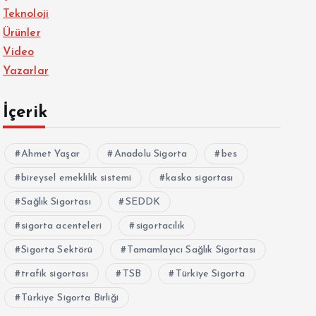
Teknoloji
Ürünler
Video
Yazarlar
İçerik
Ahmet Yaşar
Anadolu Sigorta
bes
bireysel emeklilik sistemi
kasko sigortası
Sağlık Sigortası
SEDDK
sigorta acenteleri
sigortacılık
Sigorta Sektörü
Tamamlayıcı Sağlık Sigortası
trafik sigortası
TSB
Türkiye Sigorta
Türkiye Sigorta Birliği