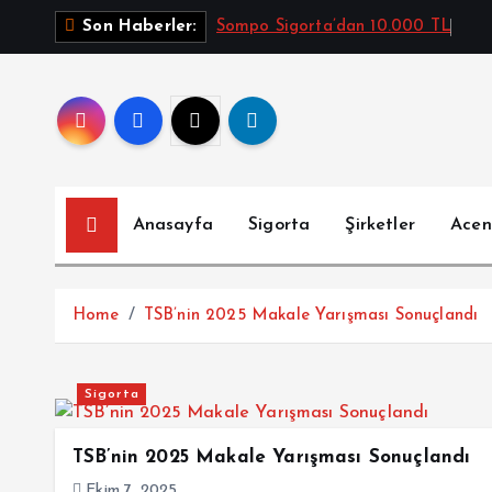
İ
Sompo Sigorta’dan 10.000 TL
Son Haberler:
ç
e
r
i
ğ
e
a
Anasayfa
Sigorta
Şirketler
Acen
t
l
a
Home
TSB’nin 2025 Makale Yarışması Sonuçlandı
Sigorta
TSB’nin 2025 Makale Yarışması Sonuçlandı
Ekim 7, 2025