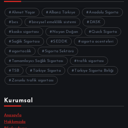
Ahmet Yaşar
Allianz Türkiye
Anadolu Sigorta
bes
bireysel emeklilik sistemi
DASK
kasko sigortası
Noyan Doğan
Quick Sigorta
Sağlık Sigortası
SEDDK
sigorta acenteleri
sigortacılık
Sigorta Sektörü
Tamamlayıcı Sağlık Sigortası
trafik sigortası
TSB
Türkiye Sigorta
Türkiye Sigorta Birliği
Zorunlu trafik sigortası
Kurumsal
Anasayfa
Hakkımızda