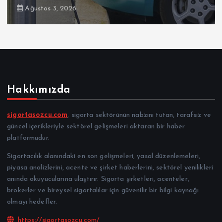
Ağustos 3, 2026
Hakkımızda
sigortasozcu.com
, sigorta sektörünün nabzını tutan, tarafsız ve
güncel içerikleriyle sektörel gelişmeleri aktaran bir haber
platformudur.
Sigortacılık alanındaki en son gelişmeleri, yasal düzenlemeleri,
piyasa analizlerini, acente ve şirket haberlerini, sektörel yenilikleri
anında okuyucularına ulaştırır. Sigorta şirketleri, acenteler,
brokerler ve bireysel sigortalılar için güvenilir bir bilgi kaynağı
olmayı hedefler.
https://sigortasozcu.com/