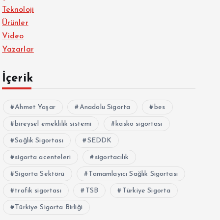
Teknoloji
Ürünler
Video
Yazarlar
İçerik
Ahmet Yaşar
Anadolu Sigorta
bes
bireysel emeklilik sistemi
kasko sigortası
Sağlık Sigortası
SEDDK
sigorta acenteleri
sigortacılık
Sigorta Sektörü
Tamamlayıcı Sağlık Sigortası
trafik sigortası
TSB
Türkiye Sigorta
Türkiye Sigorta Birliği