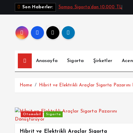
İ
Sompo Sigorta’dan 10.000 TL
Son Haberler:
ç
e
r
i
ğ
e
a
Anasayfa
Sigorta
Şirketler
Acen
t
l
a
Home
Hibrit ve Elektrikli Araçlar Sigorta Pazarın
Otomobil
Sigorta
Hibrit ve Elektrikli Araçlar Sigorta