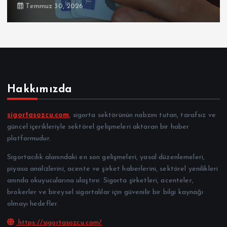
Temmuz 30, 2026
Hakkımızda
sigortasozcu.com
, sigorta sektörünün nabzını tutan, tarafsız ve
güncel içerikleriyle sektörel gelişmeleri aktaran bir haber
platformudur.
Sigortacılık alanındaki en son gelişmeleri, yasal düzenlemeleri,
piyasa analizlerini, acente ve şirket haberlerini, sektörel yenilikleri
anında okuyucularına ulaştırır. Sigorta şirketleri, acenteler,
brokerler ve bireysel sigortalılar için güvenilir bir bilgi kaynağı
olmayı hedefler.
https://sigortasozcu.com/