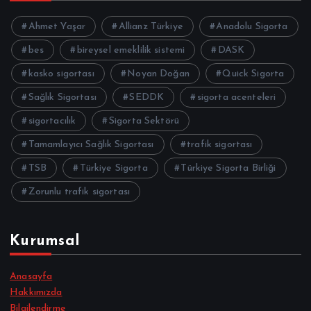
Ahmet Yaşar
Allianz Türkiye
Anadolu Sigorta
bes
bireysel emeklilik sistemi
DASK
kasko sigortası
Noyan Doğan
Quick Sigorta
Sağlık Sigortası
SEDDK
sigorta acenteleri
sigortacılık
Sigorta Sektörü
Tamamlayıcı Sağlık Sigortası
trafik sigortası
TSB
Türkiye Sigorta
Türkiye Sigorta Birliği
Zorunlu trafik sigortası
Kurumsal
Anasayfa
Hakkımızda
Bilgilendirme