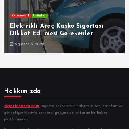
Otomobil
Ürünler
Elektrikli Araç Kasko Sigortası
Dikkat Edilmesi Gerekenler
Ağustos 3, 2026
Hakkımızda
sigortasozcu.com
, sigorta sektörünün nabzını tutan, tarafsız ve
güncel içerikleriyle sektörel gelişmeleri aktaran bir haber
platformudur.