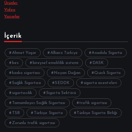
Ürünler
Video
Yazarlar
İçerik
Ahmet Yaşar
Allianz Türkiye
Anadolu Sigorta
bes
bireysel emeklilik sistemi
DASK
kasko sigortası
Noyan Doğan
Quick Sigorta
Sağlık Sigortası
SEDDK
sigorta acenteleri
sigortacılık
Sigorta Sektörü
Tamamlayıcı Sağlık Sigortası
trafik sigortası
TSB
Türkiye Sigorta
Türkiye Sigorta Birliği
Zorunlu trafik sigortası