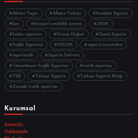
Ahmet Yaşar
Allianz Türkiye
Anadolu Sigorta
bes
bireysel emeklilik sistemi
DASK
kasko sigortası
Noyan Doğan
Quick Sigorta
Sağlık Sigortası
SEDDK
sigorta acenteleri
sigortacılık
Sigorta Sektörü
Tamamlayıcı Sağlık Sigortası
trafik sigortası
TSB
Türkiye Sigorta
Türkiye Sigorta Birliği
Zorunlu trafik sigortası
Kurumsal
Anasayfa
Hakkımızda