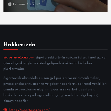
Temmuz 30, 2026
Hakkımızda
sigortasozcu.com
, sigorta sektörünün nabzını tutan, tarafsız ve
güncel içerikleriyle sektörel gelişmeleri aktaran bir haber
platformudur.
Sigortacılık alanındaki en son gelişmeleri, yasal düzenlemeleri,
piyasa analizlerini, acente ve şirket haberlerini, sektörel yenilikleri
anında okuyucularına ulaştırır. Sigorta şirketleri, acenteler,
brokerler ve bireysel sigortalılar için güvenilir bir bilgi kaynağı
olmayı hedefler.
https://sigortasozcu.com/