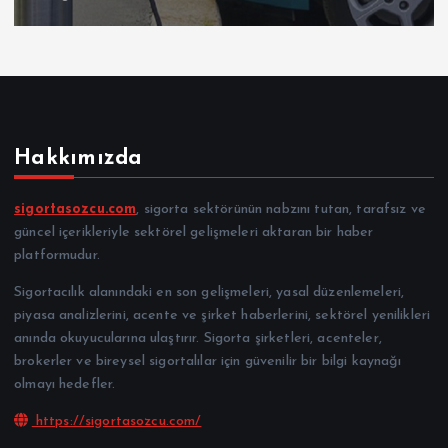
Hakkımızda
sigortasozcu.com
, sigorta sektörünün nabzını tutan, tarafsız ve
güncel içerikleriyle sektörel gelişmeleri aktaran bir haber
platformudur.
Sigortacılık alanındaki en son gelişmeleri, yasal düzenlemeleri,
piyasa analizlerini, acente ve şirket haberlerini, sektörel yenilikleri
anında okuyucularına ulaştırır. Sigorta şirketleri, acenteler,
brokerler ve bireysel sigortalılar için güvenilir bir bilgi kaynağı
olmayı hedefler.
https://sigortasozcu.com/