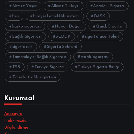
Ahmet Yaşar
Allianz Türkiye
Anadolu Sigorta
bes
bireysel emeklilik sistemi
DASK
kasko sigortası
Noyan Doğan
Quick Sigorta
Sağlık Sigortası
SEDDK
sigorta acenteleri
sigortacılık
Sigorta Sektörü
Tamamlayıcı Sağlık Sigortası
trafik sigortası
TSB
Türkiye Sigorta
Türkiye Sigorta Birliği
Zorunlu trafik sigortası
Kurumsal
Anasayfa
Hakkımızda
Bilgilendirme